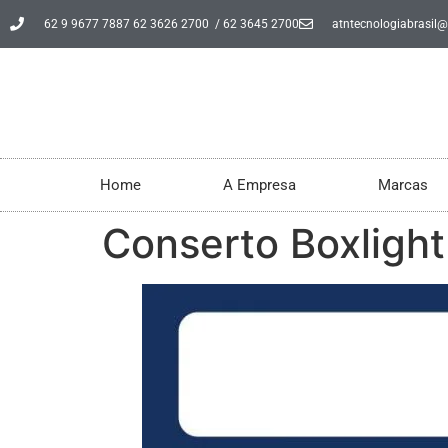
62 9 9677 7887 62 3626 2700 / 62 3645 2700
atntecnologiabrasil
Home
A Empresa
Marcas
Conserto Boxlight