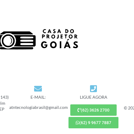
-143)
E-MAIL:
LIGUE AGORA
dim
atntecnologiabrasil@gmail.com
© 20
CEP
(62) 3626 2700
(62) 9 9677 7887